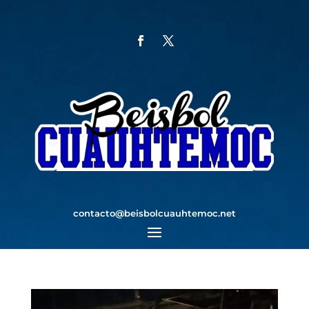
contacto@beisbolcuauhtemoc.net