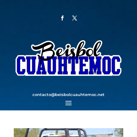
contacto@beisbolcuauhtemoc.net