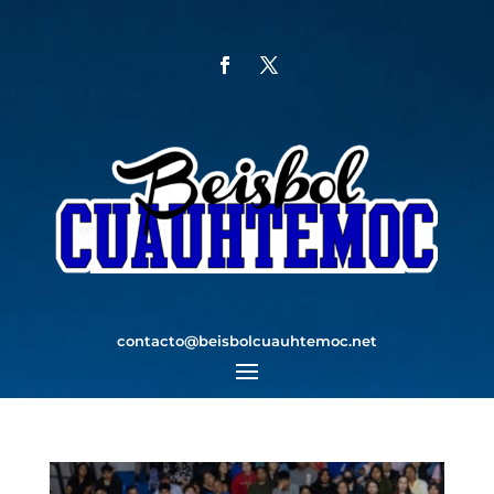
contacto@beisbolcuauhtemoc.net