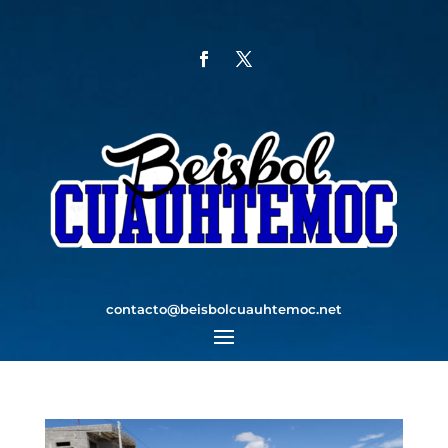
contacto@beisbolcuauhtemoc.net